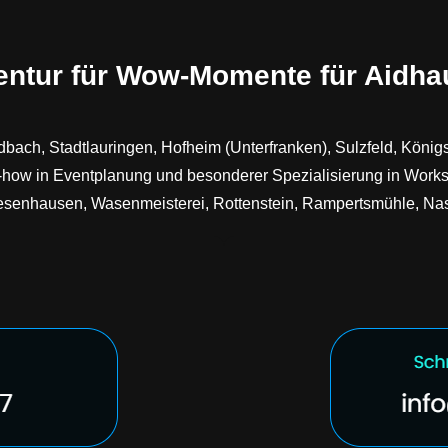
entur für Wow-Momente für Aidha
dbach, Stadtlauringen, Hofheim (Unterfranken), Sulzfeld, König
how in Eventplanung und besonderer Spezialisierung in Wor
iesenhausen, Wasenmeisterei, Rottenstein, Rampertsmühle, Na