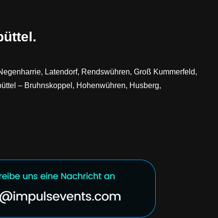
üttel.
l, Negenharrie, Latendorf, Rendswühren, Groß Kummerfeld,
nebüttel – Bruhnskoppel, Hohenwühren, Husberg,