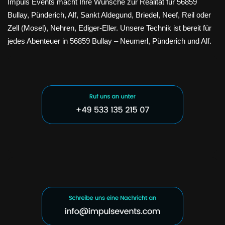
Impuls Events macht Ihre Wünsche zur Realität für 56859
Bullay, Pünderich, Alf, Sankt Aldegund, Briedel, Neef, Reil oder
Zell (Mosel), Nehren, Ediger-Eller. Unsere Technik ist bereit für
jedes Abenteuer in 56859 Bullay – Neumerl, Pünderich und Alf.