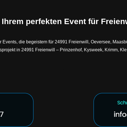
hrem perfekten Event für Freienw
vents, die begeistern für 24991 Freienwill, Oeversee, Maasbül
nsprojekt in 24991 Freienwill – Prinzenhof, Kysweek, Krimm, Kl