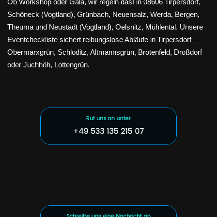
Ob Workshop oder Gala, wir regeln das! in 08606 Tirpersdorf,
Schöneck (Vogtland), Grünbach, Neuensalz, Werda, Bergen,
Theuma und Neustadt (Vogtland), Oelsnitz, Mühlental. Unsere
Eventcheckliste sichert reibungslose Abläufe in Tirpersdorf –
Obermarxgrün, Schloditz, Altmannsgrün, Brotenfeld, Droßdorf
oder Juchhöh, Lottengrün.